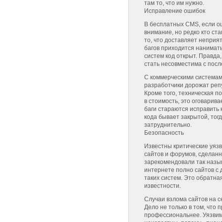
там то, что им нужно.
Исправление ошибок
В бесплатных CMS, если ош
внимание, но редко кто ста
то, что доставляет неприя
багов приходится нанимать
систем код открыт. Правда
стать несовместима с пос
С коммерческими системам
разработчики дорожат репу
Кроме того, техническая п
в стоимость, это оговарив
баги стараются исправить 
кода бывает закрытой, тог
затруднительно.
Безопасность
Известны критические уяз
сайтов и форумов, сделан
зарекомендовали так назы
интернете полно сайтов с
таких систем. Это обратна
известности.
Случаи взлома сайтов на с
Дело не только в том, что
профессиональнее. Уязвим