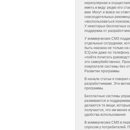
нерегулярная и осуществля
иметь в виду: редко кто ст
вам. Могут и вовсе не отве
снисходительных рекоменд
«воспользоваться поиском,
У некоторых бесплатных с
поддержка от разработчико
У коммерческих CMS поддер
отдельные сотрудники, ко
быть оказана не только на
ICQ или даже по телефону
«пойти почитать руководст
это самоубийственно. Про
покупателя системы без от
Развитие программы
В начале статьи я говорил
разработчиками. Эти моти
программы.
Бесплатные системы управ
развиваются и поддержива
делаются те вещи, которые
получается, что им менее
удобства использования.
В коммерческих CMS в перв
спросом у потребителей. 