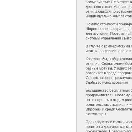
Коммерческие CMS стоят о
десятков тысяч. Многие си
отличающихся по возможно
индивидуально комплектов
Помимо стоимости приобре
Широкое распространение 
для изучения. Поэтому на
системы управления сайто
В случае с коммерческими
искать профессионала, а э
Казалось бы, выбор очевид
отличие. Создателями бес
разные мотивы. У одних э
авторитет в среде программ
Соответственно, различают
Удобство использования
Большинство бесплатных 
программистов». Поэтому 
но вот простым людям раз
родительских страниц» и 
Впрочем, и среди бесплат
экземпляры.
Производители коммерческ
понятен и доступен как м
покупателей. Поэтому удо