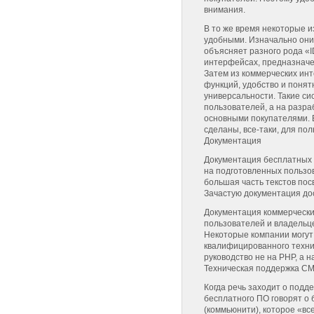
внимания.
В то же время некоторые и
удобными. Изначально они
объясняет разного рода «I
интерфейсах, предназначе
Затем из коммерческих ин
функций, удобство и понят
универсальности. Такие си
пользователей, а на разра
основными покупателями. 
сделаны, все-таки, для пол
Документация
Документация бесплатных 
на подготовленных пользо
большая часть текстов по
Зачастую документация дос
Документация коммерчески
пользователей и владельце
Некоторые компании могут
квалифицированного техни
руководство не на PHP, а 
Техническая поддержка C
Когда речь заходит о подд
бесплатного ПО говорят о
(коммьюнити), которое «в