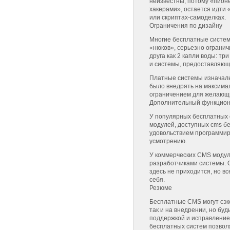
неизвестны, потому «пион
хакерами», остается идти
или скриптах-самоделках.
Ограничения по дизайну
Многие бесплатные систем
«нюков», серьезно огранич
друга как 2 капли воды: тр
и системы, предоставляющ
Платные системы изначаль
было внедрять на максимал
ограничением для желающи
Дополнительный функцио
У популярных бесплатных 
модулей, доступных cms бе
удовольствием программиру
усмотрению.
У коммерческих CMS модул
разработчиками системы. 
здесь не приходится, но в
себя.
Резюме
Бесплатные CMS могут сэк
так и на внедрении, но буд
поддержкой и исправление
бесплатных систем позвол