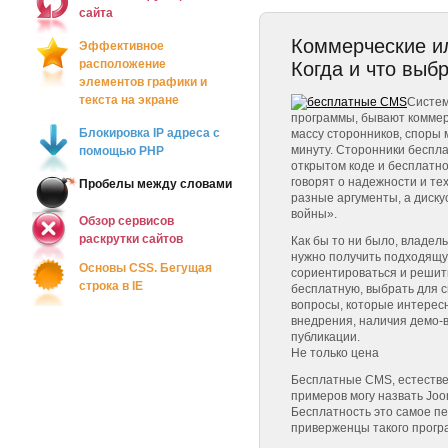
сайта
Коммерческие и
Эффективное
расположение
Когда и что выб
элементов графики и
текста на экране
Систем
программы, бывают коммер
Блокировка IP адреса c
массу сторонников, споры
минуту. Сторонники беспла
помощью PHP
открытом коде и бесплатн
говорят о надежности и те
Пробелы между словами
разные аргументы, а диск
войны».
Обзор сервисов
раскрутки сайтов
Как бы то ни было, владел
нужно получить подходящу
Основы CSS. Бегущая
сориентироваться и решит
строка в IE
бесплатную, выбрать для св
вопросы, которые интерес
внедрения, наличия демо-
публикации.
Не только цена
Бесплатные CMS, естестве
примеров могу назвать Joom
Бесплатность это самое п
приверженцы такого прогр