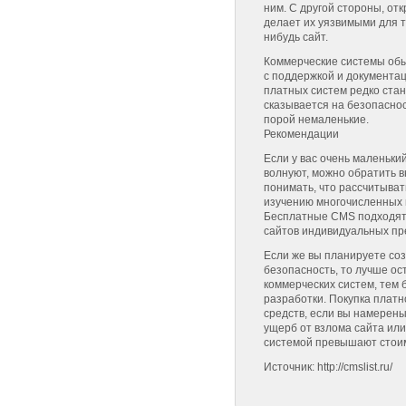
ним. С другой стороны, от
делает их уязвимыми для те
нибудь сайт.
Коммерческие системы обы
с поддержкой и документа
платных систем редко ста
сказывается на безопаснос
порой немаленькие.
Рекомендации
Если у вас очень маленьки
волнуют, можно обратить 
понимать, что рассчитывать
изучению многочисленных 
Бесплатные CMS подходят 
сайтов индивидуальных пр
Если же вы планируете соз
безопасность, то лучше ос
коммерческих систем, тем 
разработки. Покупка плат
средств, если вы намерены
ущерб от взлома сайта или
системой превышают стоим
Источник: http://cmslist.ru/